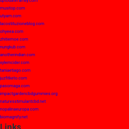
uptodatefamily.com
musitop.com
utyam.com
lacostituzioneblog.com
ohyeea.com
zhitiemoe.com
nungkub.com
anotherindian.com
xylemcider.com
taniaetiago.com
juzfitketo.com
pasomaga.com
impactgardencbdgummies.org
naturesstimulantcbd.net
nopalinaeuropa.com
biomagnify.net
Links