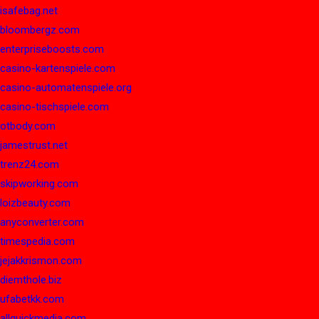
isafebag.net
bloombergz.com
enterpriseboosts.com
casino-kartenspiele.com
casino-automatenspiele.org
casino-tischspiele.com
otbody.com
jamestrust.net
trenz24.com
skipworking.com
loizbeauty.com
anyconverter.com
timespedia.com
jejakkrismon.com
diemthole.biz
ufabetkk.com
allquickmedia.com