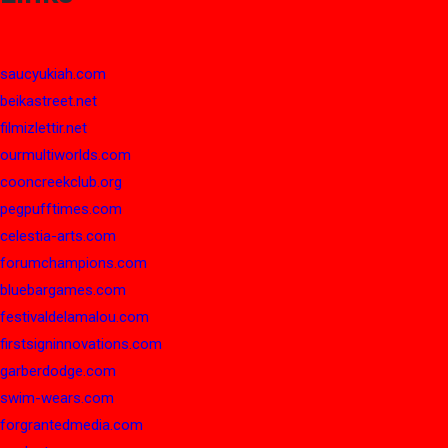
saucyukiah.com
beikastreet.net
filmizlettir.net
ourmultiworlds.com
cooncreekclub.org
pegpufftimes.com
celestia-arts.com
forumchampions.com
bluebargames.com
festivaldelamalou.com
firstsigninnovations.com
garberdodge.com
swim-wears.com
forgrantedmedia.com