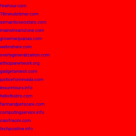
fewhour.com
18minutetimer.com
semanticseostars.com
mainstreamzone.com
growmarijuanas.com
webnshare.com
overlygeneralization.com
ethiopianetwork.org
gadgetsmesh.com
justicefornevada.com
leisuretours.info
hellotbsbro.com
farmandpetscare.com
computingservice.info
caiofracini.com
techpositive.info