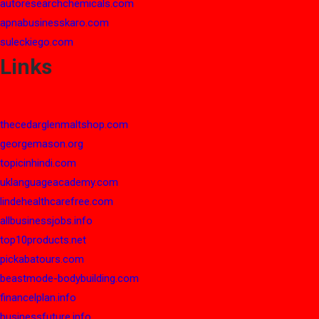
autoresearchchemicals.com
apnabusinesskaro.com
suleckiego.com
Links
thecedarglenmaltshop.com
georgemason.org
topicinhindi.com
uklanguageacademy.com
lindehealthcarefree.com
allbusinessjobs.info
top10products.net
pickabatours.com
beastmode-bodybuilding.com
financelplan.info
businessfuture.info