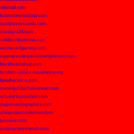
vidsmall.com
businessnews2day.com
worldnewsrecords.com
sterilepro24.com
solidtechbusiness.com
reviewcardgaming.com
experiencedexpertstowingservice.com
blackheadsshop.com
location-voiture-casablanca.org
kpaulbartelme.com
comedyclubofhiltonhead.com
virtualartsassistant.com
theprimeinfographics.com
cheapvaliumordernow.com
beenime.com
sodecia-kemmerich.com