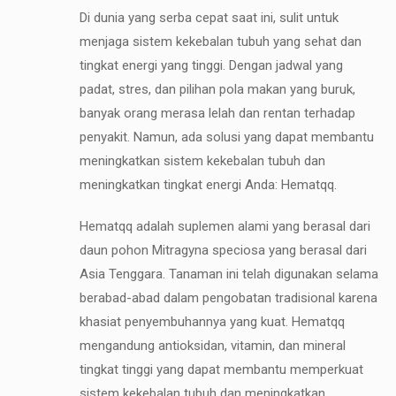
Di dunia yang serba cepat saat ini, sulit untuk
menjaga sistem kekebalan tubuh yang sehat dan
tingkat energi yang tinggi. Dengan jadwal yang
padat, stres, dan pilihan pola makan yang buruk,
banyak orang merasa lelah dan rentan terhadap
penyakit. Namun, ada solusi yang dapat membantu
meningkatkan sistem kekebalan tubuh dan
meningkatkan tingkat energi Anda: Hematqq.
Hematqq adalah suplemen alami yang berasal dari
daun pohon Mitragyna speciosa yang berasal dari
Asia Tenggara. Tanaman ini telah digunakan selama
berabad-abad dalam pengobatan tradisional karena
khasiat penyembuhannya yang kuat. Hematqq
mengandung antioksidan, vitamin, dan mineral
tingkat tinggi yang dapat membantu memperkuat
sistem kekebalan tubuh dan meningkatkan