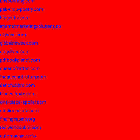
unseonrang.com
pak-urdu-poetry.com
blogcetra.com
internetmarketingsolutions.co
ollystvs.com
globalnewscx.com
dogslives.com
pdfbookplanet.com
queenofrattan.com
thequeenofrattan.com
denohubpro.com
blades-knife.com
one-piece-spoiler.com
studiooneiota.com
findingcasino.org
realworldcobra.com
automachine.info