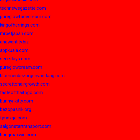
technewsgazette.com
pureglowfacecream.com
kingofherrings.com
mrbetjapan.com
anewentity.biz
appkuala.com
seo7days.com
pureglowcream.com
bloemenbezorgenvandaag.com
secrettohairgrowth.com
tasteofthaitogo.com
bunnynkitty.com
bezopasnik.org
fjmnxga.com
saigonstartransport.com
bangmaxwin.com