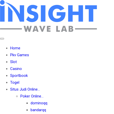
Skip
to
content
Toggle
Navigation
Home
Pkv Games
Slot
Casino
Sportbook
Togel
Situs Judi Online
...
Poker Online
...
dominoqq
bandarqq