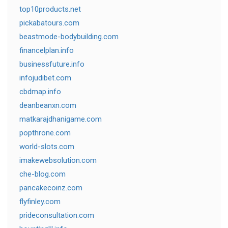
top10products.net
pickabatours.com
beastmode-bodybuilding.com
financelplan.info
businessfuture.info
infojudibet.com
cbdmap.info
deanbeanxn.com
matkarajdhanigame.com
popthrone.com
world-slots.com
imakewebsolution.com
che-blog.com
pancakecoinz.com
flyfinley.com
prideconsultation.com