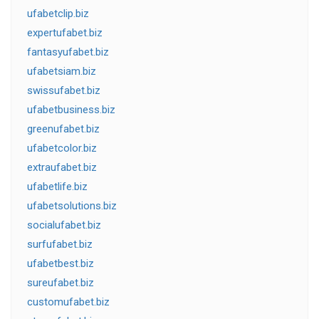
ufabetclip.biz
expertufabet.biz
fantasyufabet.biz
ufabetsiam.biz
swissufabet.biz
ufabetbusiness.biz
greenufabet.biz
ufabetcolor.biz
extraufabet.biz
ufabetlife.biz
ufabetsolutions.biz
socialufabet.biz
surfufabet.biz
ufabetbest.biz
sureufabet.biz
customufabet.biz