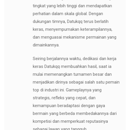
tingkat yang lebih tinggi dan mendapatkan
perhatian dalam skala global. Dengan
dukungan timnya, Datukqq terus berlatih
keras, menyempurnakan keterampilannya,
dan menguasai mekanisme permainan yang
dimainkannya.
Seiring berjalannya waktu, dedikasi dan kerja
keras Datukqq membuahkan hasil, saat ia
mulai memenangkan turnamen besar dan
menjadikan dirinya sebagai salah satu pemain
top di industri ini. Gameplaynya yang
strategis, refleks yang cepat, dan
kemampuan beradaptasi dengan gaya
bermain yang berbeda membedakannya dari
kompetisi dan memperkuat reputasinya
sebagai lawan yang tangguh.