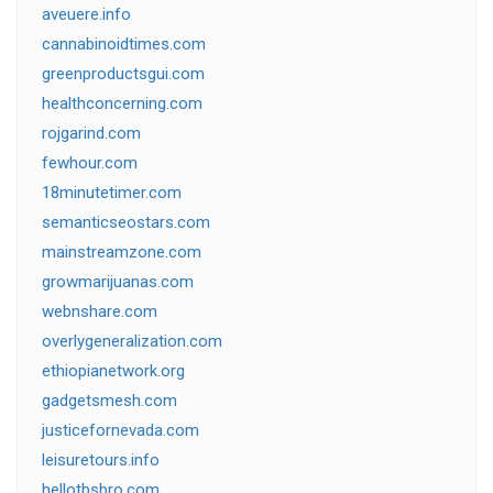
aveuere.info
cannabinoidtimes.com
greenproductsgui.com
healthconcerning.com
rojgarind.com
fewhour.com
18minutetimer.com
semanticseostars.com
mainstreamzone.com
growmarijuanas.com
webnshare.com
overlygeneralization.com
ethiopianetwork.org
gadgetsmesh.com
justicefornevada.com
leisuretours.info
hellotbsbro.com