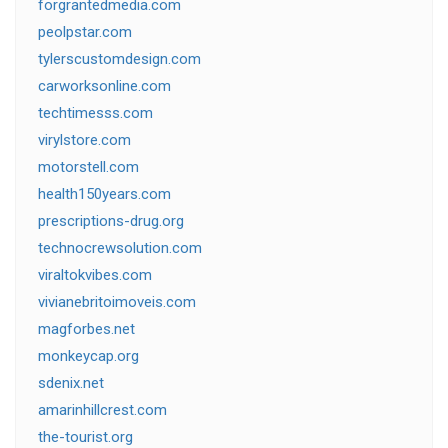
forgrantedmedia.com
peolpstar.com
tylerscustomdesign.com
carworksonline.com
techtimesss.com
virylstore.com
motorstell.com
health150years.com
prescriptions-drug.org
technocrewsolution.com
viraltokvibes.com
vivianebritoimoveis.com
magforbes.net
monkeycap.org
sdenix.net
amarinhillcrest.com
the-tourist.org