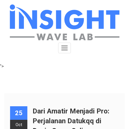
Skip
to
content
Toggle
Navigation
">
Dari Amatir Menjadi Pro:
25
Perjalanan Datukqq di
Oct