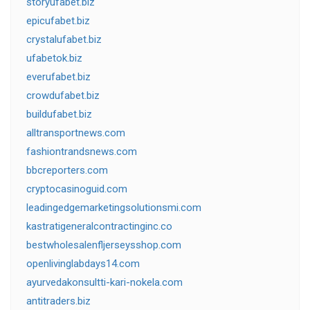
storyufabet.biz
epicufabet.biz
crystalufabet.biz
ufabetok.biz
everufabet.biz
crowdufabet.biz
buildufabet.biz
alltransportnews.com
fashiontrandsnews.com
bbcreporters.com
cryptocasinoguid.com
leadingedgemarketingsolutionsmi.com
kastratigeneralcontractinginc.co
bestwholesalenfljerseysshop.com
openlivinglabdays14.com
ayurvedakonsultti-kari-nokela.com
antitraders.biz