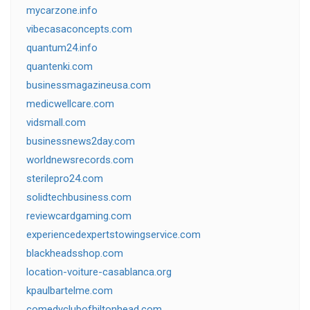
mycarzone.info
vibecasaconcepts.com
quantum24.info
quantenki.com
businessmagazineusa.com
medicwellcare.com
vidsmall.com
businessnews2day.com
worldnewsrecords.com
sterilepro24.com
solidtechbusiness.com
reviewcardgaming.com
experiencedexpertstowingservice.com
blackheadsshop.com
location-voiture-casablanca.org
kpaulbartelme.com
comedyclubofhiltonhead.com