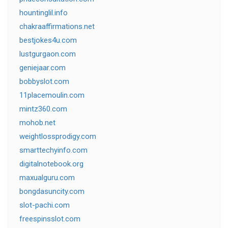
hountinglil.info
chakraaffirmations.net
bestjokes4u.com
lustgurgaon.com
geniejaar.com
bobbyslot.com
11placemoulin.com
mintz360.com
mohob.net
weightlossprodigy.com
smarttechyinfo.com
digitalnotebook.org
maxualguru.com
bongdasuncity.com
slot-pachi.com
freespinsslot.com