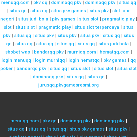
menuqq.com
|
pkv qq
|
dominoqq pkv
|
dominoqq pkv
|
situs qq
|
situs qq
|
situs qq
|
situs pkv games
|
situs pkv
|
slot luar
negeri
|
situs judi bola
|
pkv games
|
situs slot
|
pragmatic play
|
slot
|
situs slot
|
pragmatic play
|
situs slot terpercaya
|
situs
pkv
|
situs qq
|
situs pkv
|
situs pkv
|
situs pkv
|
situs qq
|
situs
qq
|
situs qq
|
situs qq
|
situs qq
|
situs qq
|
situs judi bola
|
sbobet wap
|
bandarqq pkv
|
murniqq.com
|
hematqq.com
|
login menuqq
|
login murniqq
|
login hematqq
|
pkv games
|
qq
poker
|
bandarqq pkv
|
situs qq
|
situs slot
|
situs slot
|
situs slot
|
dominoqq pkv
|
situs qq
|
situs qq
|
jurusqq.pkvgamesresmi.org
menuqq.com
|
pkv qq
|
dominoqq pkv
|
dominoqq pkv
|
situs qq
|
situs qq
|
situs qq
|
situs pkv games
|
situs pkv
|