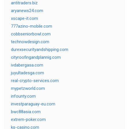
antitraders.biz
aryanews24.com
xscape-it.com
777azino-mobile.com
cobbseniorbowl.com
technowdesign.com
durexsecurityandshipping.com
cityroofingandplannig.com
ivdabergasa.com
juyultadesga.com
real-crypto-services.com
mypetzworld.com
infounty.com
investparaguay-eu.com
bwc88asia.com
extrem-poker.com
ks-casino.com