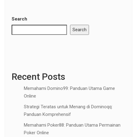
Search
Search
Recent Posts
Memahami Domino99: Panduan Utama Game
Online
Strategi Teratas untuk Menang di Dominoqq:
Panduan Komprehensif
Memahami Poker88: Panduan Utama Permainan
Poker Online