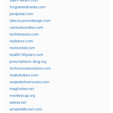
swim-wears.com
forgrantedmedia.com
peolpstar.com
tylerscustomdesign.com
carworksonline.com
techtimesss.com
virylstore.com
motorstell.com
health150years.com
prescriptions-drug.org
technocrewsolution.com
viraltokvibes.com
vivianebritoimoveis.com
magforbes.net
monkeycap.org
sdenix.net
amarinhillcrest.com