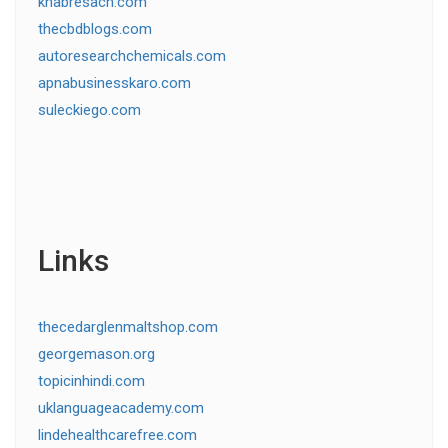
khabresach.com
thecbdblogs.com
autoresearchchemicals.com
apnabusinesskaro.com
suleckiego.com
Links
thecedarglenmaltshop.com
georgemason.org
topicinhindi.com
uklanguageacademy.com
lindehealthcarefree.com