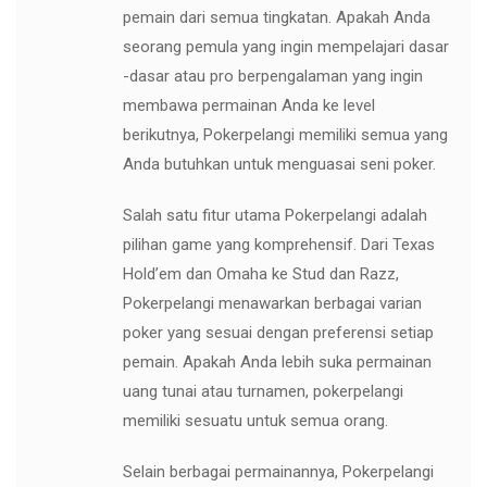
pemain dari semua tingkatan. Apakah Anda
seorang pemula yang ingin mempelajari dasar
-dasar atau pro berpengalaman yang ingin
membawa permainan Anda ke level
berikutnya, Pokerpelangi memiliki semua yang
Anda butuhkan untuk menguasai seni poker.
Salah satu fitur utama Pokerpelangi adalah
pilihan game yang komprehensif. Dari Texas
Hold’em dan Omaha ke Stud dan Razz,
Pokerpelangi menawarkan berbagai varian
poker yang sesuai dengan preferensi setiap
pemain. Apakah Anda lebih suka permainan
uang tunai atau turnamen, pokerpelangi
memiliki sesuatu untuk semua orang.
Selain berbagai permainannya, Pokerpelangi