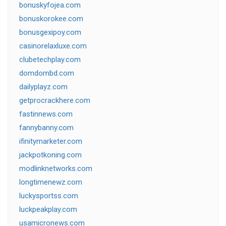
bonuskyfojea.com
bonuskorokee.com
bonusgexipoy.com
casinorelaxluxe.com
clubetechplay.com
domdombd.com
dailyplayz.com
getprocrackhere.com
fastinnews.com
fannybanny.com
ifinitymarketer.com
jackpotkoning.com
modlinknetworks.com
longtimenewz.com
luckysportss.com
luckpeakplay.com
usamicronews.com