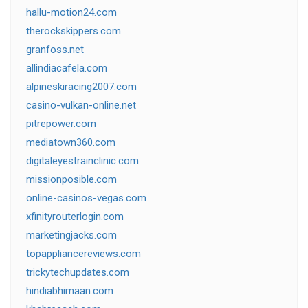
hallu-motion24.com
therockskippers.com
granfoss.net
allindiacafela.com
alpineskiracing2007.com
casino-vulkan-online.net
pitrepower.com
mediatown360.com
digitaleyestrainclinic.com
missionposible.com
online-casinos-vegas.com
xfinityrouterlogin.com
marketingjacks.com
topappliancereviews.com
trickytechupdates.com
hindiabhimaan.com