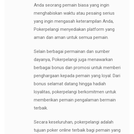
Anda seorang pemain biasa yang ingin
menghabiskan waktu atau pesaing serius
yang ingin mengasah keterampilan Anda,
Pokerpelangi menyediakan platform yang
aman dan aman untuk semua pemain.
Selain berbagai permainan dan sumber
dayanya, Pokerpelangi juga menawarkan
berbagai bonus dan promosi untuk memberi
penghargaan kepada pemain yang loyal. Dari
bonus selamat datang hingga hadiah
loyalitas, pokerpelangi berkomitmen untuk
memberikan pemain pengalaman bermain
terbaik.
Secara keseluruhan, pokerpelangi adalah
tujuan poker online terbaik bagi pemain yang