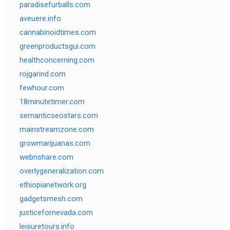
paradisefurballs.com
aveuere.info
cannabinoidtimes.com
greenproductsgui.com
healthconcerning.com
rojgarind.com
fewhour.com
18minutetimer.com
semanticseostars.com
mainstreamzone.com
growmarijuanas.com
webnshare.com
overlygeneralization.com
ethiopianetwork.org
gadgetsmesh.com
justicefornevada.com
leisuretours.info