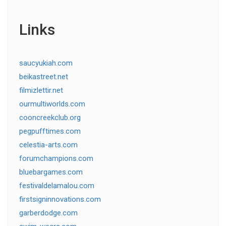
Links
saucyukiah.com
beikastreet.net
filmizlettir.net
ourmultiworlds.com
cooncreekclub.org
pegpufftimes.com
celestia-arts.com
forumchampions.com
bluebargames.com
festivaldelamalou.com
firstsigninnovations.com
garberdodge.com