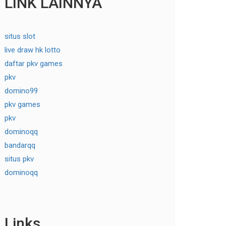
LINK LAINNYA
situs slot
live draw hk lotto
daftar pkv games
pkv
domino99
pkv games
pkv
dominoqq
bandarqq
situs pkv
dominoqq
Links