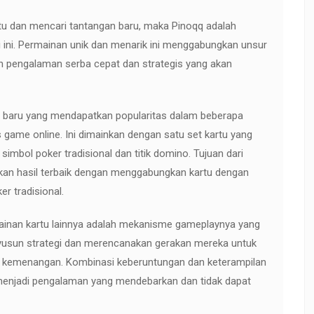
u dan mencari tantangan baru, maka Pinoqq adalah
 ini. Permainan unik dan menarik ini menggabungkan unsur
 pengalaman serba cepat dan strategis yang akan
if baru yang mendapatkan popularitas dalam beberapa
s game online. Ini dimainkan dengan satu set kartu yang
mbol poker tradisional dan titik domino. Tujuan dari
akan hasil terbaik dengan menggabungkan kartu dengan
r tradisional.
inan kartu lainnya adalah mekanisme gameplaynya yang
enyusun strategi dan merencanakan gerakan mereka untuk
emenangan. Kombinasi keberuntungan dan keterampilan
enjadi pengalaman yang mendebarkan dan tidak dapat