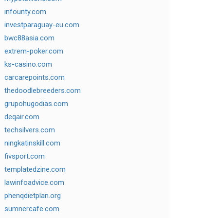
infounty.com
investparaguay-eu.com
bwc88asia.com
extrem-poker.com
ks-casino.com
carcarepoints.com
thedoodlebreeders.com
grupohugodias.com
deqair.com
techsilvers.com
ningkatinskill.com
fivsport.com
templatedzine.com
lawinfoadvice.com
phenqdietplan.org
sumnercafe.com