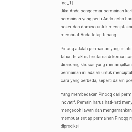
[ad_1]
Jika Anda penggemar permainan kart
permainan yang perlu Anda coba hari
poker dan domino untuk menciptakan
membuat Anda tetap tenang.
Pinoqq adalah permainan yang relat
tahun terakhir, terutama di komunita
dirancang khusus yang menampilkan si
permainan ini adalah untuk mencipt
cara yang berbeda, seperti dalam poke
Yang membedakan Pinoqq dari perma
inovatif. Pemain harus hati-hati m
mengecoh lawan dan mengamankan k
membuat setiap permainan Pinoqq m
diprediksi.