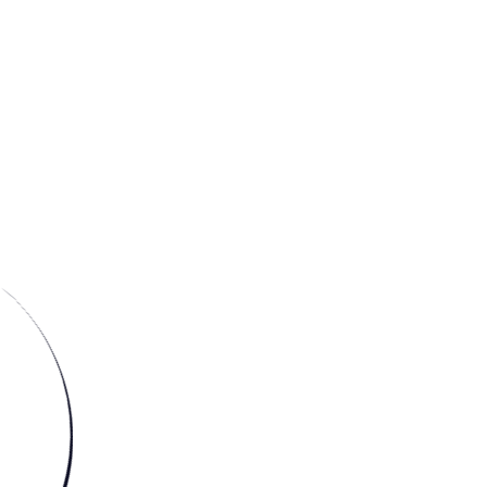
biglotshours.com
buyliraglutide.com
onlinesafemeds.com
gyanibhandar.com
ufabetwarp.biz
ufabetclip.biz
expertufabet.biz
fantasyufabet.biz
ufabetsiam.biz
swissufabet.biz
ufabetbusiness.biz
greenufabet.biz
ufabetcolor.biz
extraufabet.biz
ufabetlife.biz
ufabetsolutions.biz