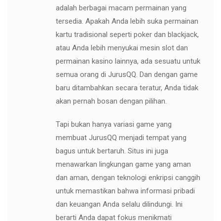
adalah berbagai macam permainan yang
tersedia. Apakah Anda lebih suka permainan
kartu tradisional seperti poker dan blackjack,
atau Anda lebih menyukai mesin slot dan
permainan kasino lainnya, ada sesuatu untuk
semua orang di JurusQQ. Dan dengan game
baru ditambahkan secara teratur, Anda tidak
akan pernah bosan dengan pilihan.
Tapi bukan hanya variasi game yang
membuat JurusQQ menjadi tempat yang
bagus untuk bertaruh. Situs ini juga
menawarkan lingkungan game yang aman
dan aman, dengan teknologi enkripsi canggih
untuk memastikan bahwa informasi pribadi
dan keuangan Anda selalu dilindungi. Ini
berarti Anda dapat fokus menikmati