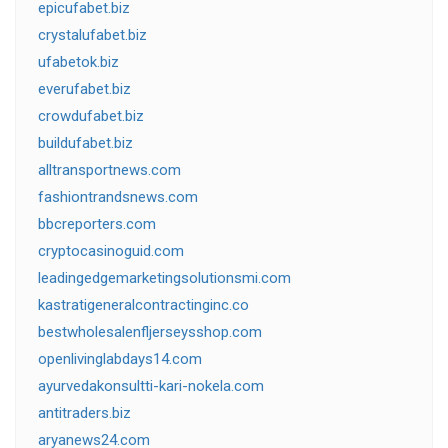
epicufabet.biz
crystalufabet.biz
ufabetok.biz
everufabet.biz
crowdufabet.biz
buildufabet.biz
alltransportnews.com
fashiontrandsnews.com
bbcreporters.com
cryptocasinoguid.com
leadingedgemarketingsolutionsmi.com
kastratigeneralcontractinginc.co
bestwholesalenfljerseysshop.com
openlivinglabdays14.com
ayurvedakonsultti-kari-nokela.com
antitraders.biz
aryanews24.com