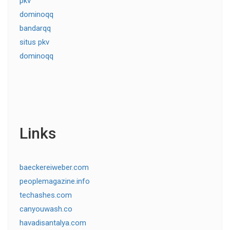
pkv
dominoqq
bandarqq
situs pkv
dominoqq
Links
baeckereiweber.com
peoplemagazine.info
techashes.com
canyouwash.co
havadisantalya.com