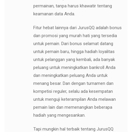
permainan, tanpa harus khawatir tentang
keamanan data Anda.
Fitur hebat lainnya dari JurusQQ adalah bonus
dan promosi yang murah hati yang tersedia
untuk pemain. Dari bonus selamat datang
untuk pemain baru, hingga hadiah loyalitas
untuk pelanggan yang kembali, ada banyak
peluang untuk meningkatkan bankroll Anda
dan meningkatkan peluang Anda untuk
menang besar. Dan dengan turnamen dan
kompetisi reguler, selalu ada kesempatan
untuk menguji keterampilan Anda melawan
pemain lain dan memenangkan beberapa
hadiah yang mengesankan.
Tapi mungkin hal terbaik tentang JurusQQ