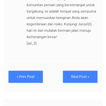
komunitas pemain yang bersemangat untuk
bergabung, ini adalah tempat yang sempurna
untuk memuaskan keinginan Anda akan
kegembiraan dan risiko. Kunjungi JurusQQ
hari ini dan mulailah bermain jalan menuju
kemenangan besar!
[ad_2]
« Prev Post
Next Post »