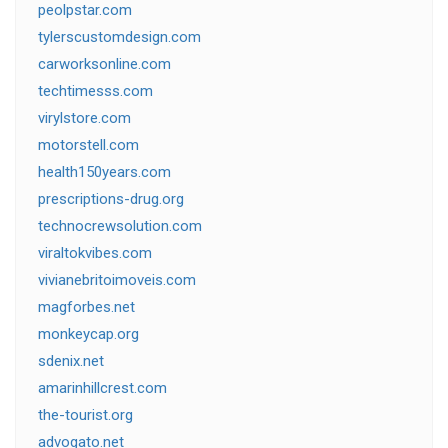
peolpstar.com
tylerscustomdesign.com
carworksonline.com
techtimesss.com
virylstore.com
motorstell.com
health150years.com
prescriptions-drug.org
technocrewsolution.com
viraltokvibes.com
vivianebritoimoveis.com
magforbes.net
monkeycap.org
sdenix.net
amarinhillcrest.com
the-tourist.org
advogato.net