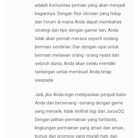
adalah komunitas pemain yang akan menjadi
bagiannya. Dengan fitur obrolan yang hidup
dan forum di mana Anda dapat membahas
strategi dan tips dengan gamer lain, Anda
tidak akan pernah merasa seperti sedang
bermain sendirian. Dan dengan opsi untuk
bermain melawan orang -orang nyata dari
seluruh dunia, Anda akan selalu memiliki
tantangan untuk membuat Anda tetap
waspada.
Jadi, jika Anda ingin melepaskan penjudi batin
Anda dan bersenang -senang dengan game
yang menarik, tidak terlihat lagi dari JurusQQ.
Dengan pilihan permainan yang fantastis,
lingkungan permainan yang aman dan aman,
bonus dan promosi yang murah hati, dan