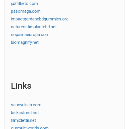
juzfitketo.com
pasomaga.com
impactgardencbdgummies.org
naturesstimulantcbd.net
nopalinaeuropa.com
biomagnify.net
Links
saucyukiah.com
beikastreet.net
filmizlettir.net
ourmultiworlds.com