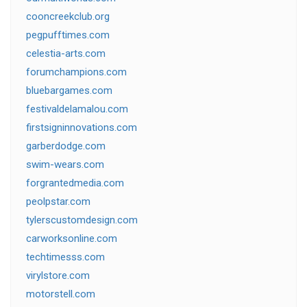
cooncreekclub.org
pegpufftimes.com
celestia-arts.com
forumchampions.com
bluebargames.com
festivaldelamalou.com
firstsigninnovations.com
garberdodge.com
swim-wears.com
forgrantedmedia.com
peolpstar.com
tylerscustomdesign.com
carworksonline.com
techtimesss.com
virylstore.com
motorstell.com