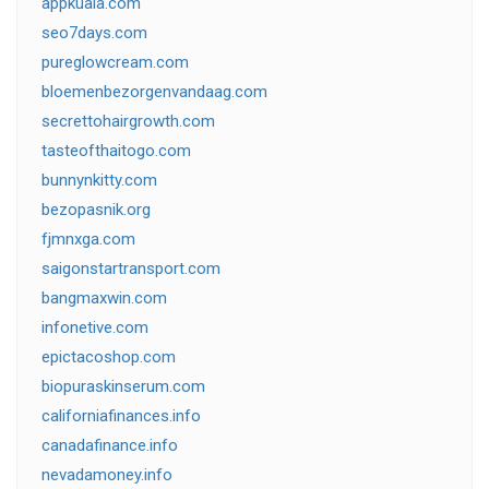
appkuala.com
seo7days.com
pureglowcream.com
bloemenbezorgenvandaag.com
secrettohairgrowth.com
tasteofthaitogo.com
bunnynkitty.com
bezopasnik.org
fjmnxga.com
saigonstartransport.com
bangmaxwin.com
infonetive.com
epictacoshop.com
biopuraskinserum.com
californiafinances.info
canadafinance.info
nevadamoney.info