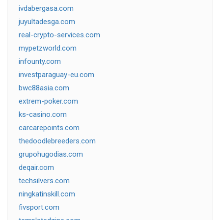
ivdabergasa.com
juyultadesga.com
real-crypto-services.com
mypetzworld.com
infounty.com
investparaguay-eu.com
bwc88asia.com
extrem-poker.com
ks-casino.com
carcarepoints.com
thedoodlebreeders.com
grupohugodias.com
deqair.com
techsilvers.com
ningkatinskill.com
fivsport.com