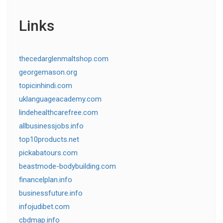
Links
thecedarglenmaltshop.com
georgemason.org
topicinhindi.com
uklanguageacademy.com
lindehealthcarefree.com
allbusinessjobs.info
top10products.net
pickabatours.com
beastmode-bodybuilding.com
financelplan.info
businessfuture.info
infojudibet.com
cbdmap.info