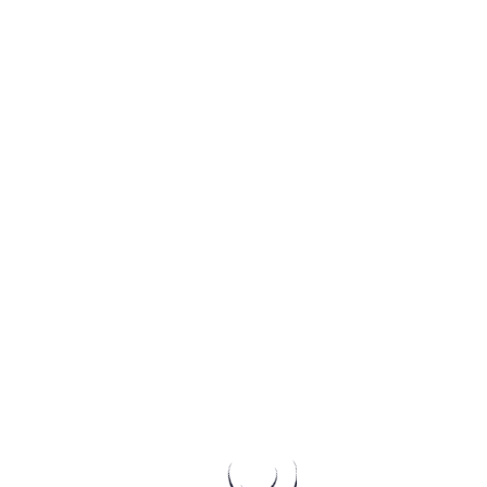
Skip
to
content
Toggle
Navigation
">
RatuQQ : Dimana
23
Keberuntungan Bertemu
Nov